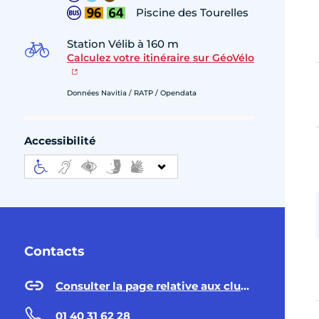
Piscine des Tourelles
Station Vélib à 160 m
Calculez votre itinéraire sur GéoVélo
Données Navitia / RATP / Opendata
Accessibilité
Contacts
Consulter la page relative aux clubs seniors
01 40 31 62 28