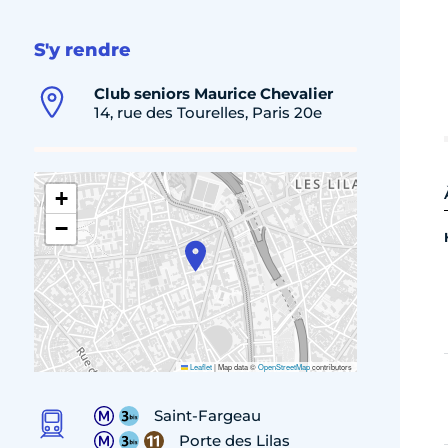
S'y rendre
Club seniors Maurice Chevalier
14, rue des Tourelles, Paris 20e
+
−
Leaflet
|
Map data ©
OpenStreetMap
contributors
Saint-Fargeau
Porte des Lilas