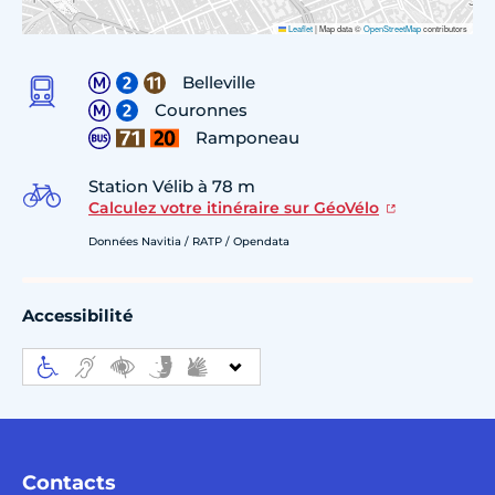
Leaflet
|
Map data ©
OpenStreetMap
contributors
Belleville
Couronnes
Ramponeau
Station Vélib à 78 m
Calculez votre itinéraire sur GéoVélo
Données Navitia / RATP / Opendata
Accessibilité
Contacts