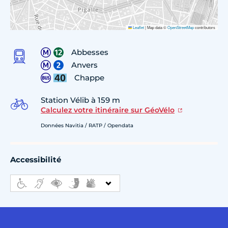
Leaflet
|
Map data ©
OpenStreetMap
contributors
Abbesses
Anvers
Chappe
Station Vélib à 159 m
Calculez votre itinéraire sur GéoVélo
Données Navitia / RATP / Opendata
Accessibilité