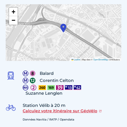
+
−
Leaflet
|
Map data ©
OpenStreetMap
contributors
Balard
Corentin Celton
Suzanne Lenglen
Station Vélib à 20 m
Calculez votre itinéraire sur GéoVélo
Données Navitia / RATP / Opendata