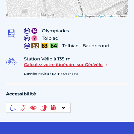
Leaflet
|
Map data ©
OpenStreetMap
contributors
Olympiades
Tolbiac
Tolbiac - Baudricourt
Station Vélib à 135 m
Calculez votre itinéraire sur GéoVélo
Données Navitia / RATP / Opendata
Accessibilité