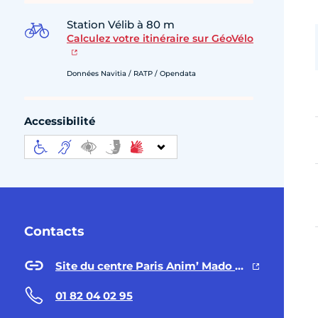
Station Vélib à 80 m
Calculez votre itinéraire sur GéoVélo
Données Navitia / RATP / Opendata
Accessibilité
Contacts
Site du centre Paris Anim’ Mado Robin
01 82 04 02 95