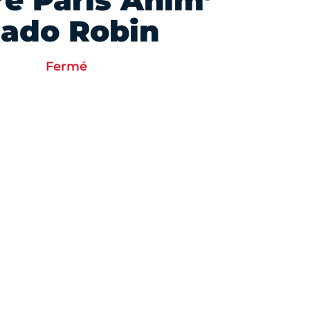
re Paris Anim’
ado Robin
Fermé