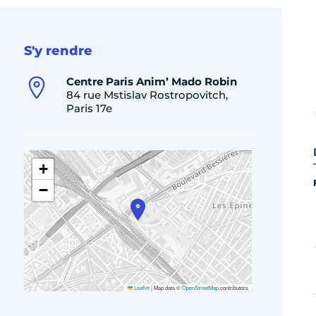
S'y rendre
Centre Paris Anim’ Mado Robin
84 rue Mstislav Rostropovitch,
Paris 17e
+
−
Leaflet
|
Map data ©
OpenStreetMap
contributors