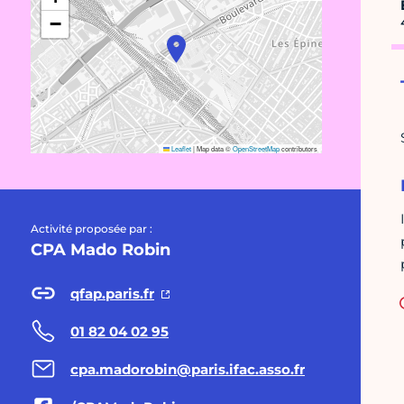
−
Leaflet
|
Map data ©
OpenStreetMap
contributors
Activité proposée par :
CPA Mado Robin
qfap.paris.fr
01 82 04 02 95
cpa.madorobin@paris.ifac.asso.fr