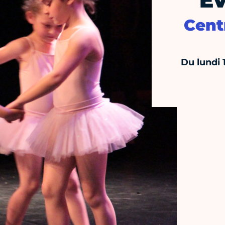
Ev
Cent
Du lundi 