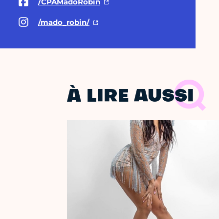
/CPAMadoRobin
/mado_robin/
À LIRE AUSSI