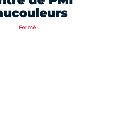
ntre de PMI
aucouleurs
Fermé