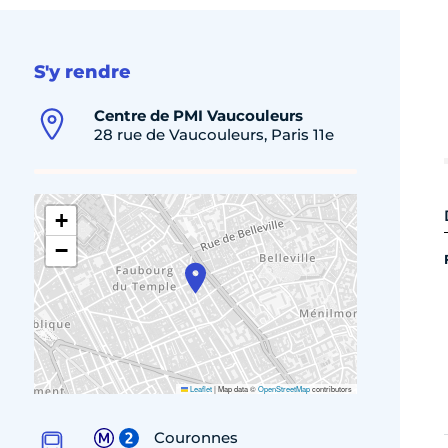
S'y rendre
Centre de PMI Vaucouleurs
28 rue de Vaucouleurs, Paris 11e
+
−
Leaflet
|
Map data ©
OpenStreetMap
contributors
Couronnes