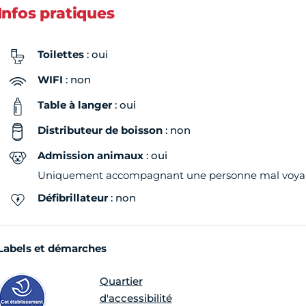
Dimanche
Fermé
Infos pratiques
Toilettes
: oui
WIFI
: non
Table à langer
: oui
Distributeur de boisson
: non
Admission animaux
: oui
Uniquement accompagnant une personne mal voyan
Défibrillateur
: non
Labels et démarches
Quartier
d'accessibilité