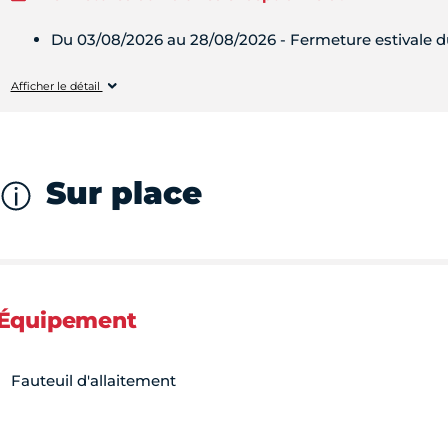
Du 03/08/2026 au 28/08/2026 - Fermeture estivale du
Lundi
Fermé
Afficher le détail
Mardi
Fermé
Sur place
Mercredi
Fermé
Jeudi
Fermé
Équipement
Vendredi
Fermé
Fauteuil d'allaitement
Samedi
Fermé