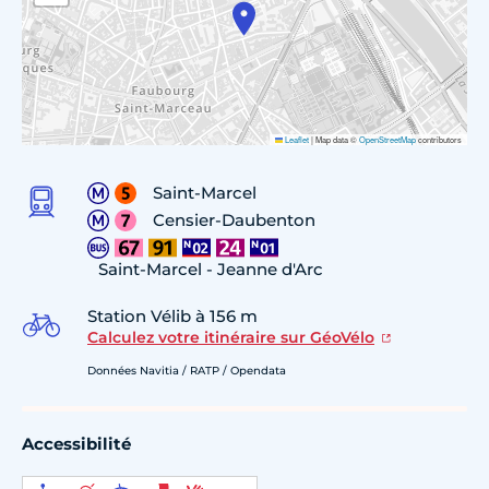
Leaflet
|
Map data ©
OpenStreetMap
contributors
Saint-Marcel
Censier-Daubenton
Saint-Marcel - Jeanne d'Arc
Station Vélib à 156 m
Calculez votre itinéraire sur GéoVélo
Données Navitia / RATP / Opendata
Accessibilité