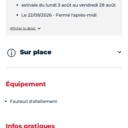
estivale du lundi 3 août au vendredi 28 août
Le 22/09/2026 - Fermé l'après-midi
Lundi
Fermé
Mardi
08h30 - 12h30
Afficher le détail
Mardi
Fermé
Sur place
Mercredi
Fermé
Jeudi
Fermé
Équipement
Vendredi
Fermé
Fauteuil d'allaitement
Samedi
Fermé
Infos pratiques
Dimanche
Fermé