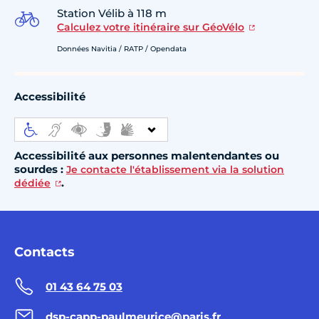
Station Vélib à 118 m
Calculez votre itinéraire sur GéoVélo
Données Navitia / RATP / Opendata
Accessibilité
Accessibilité aux personnes malentendantes ou
sourdes :
Je contacte l'établissement via la solution
.
dédiée
Contacts
01 43 64 75 03
dsp-capp-paulmeurice@paris.fr