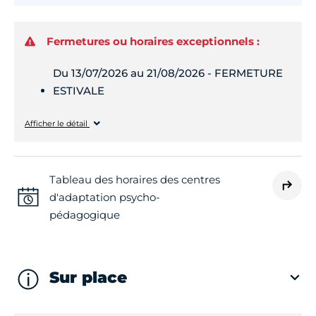
Fermetures ou horaires exceptionnels :
Du 13/07/2026 au 21/08/2026 - FERMETURE
ESTIVALE
Lundi
Fermé
Afficher le détail
Mardi
Fermé
Tableau des horaires des centres
d'adaptation psycho-
Mercredi
Fermé
pédagogique
Jeudi
Fermé
Sur place
Vendredi
Fermé