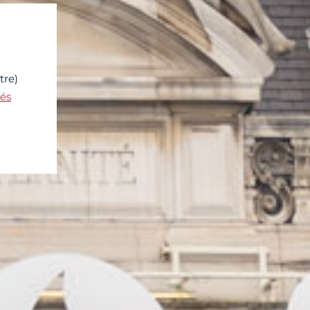
tre)
tés