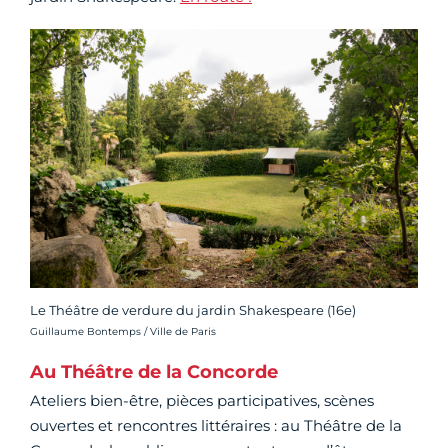
Le Théâtre de verdure du jardin Shakespeare (16e)
Crédit photo :
Guillaume Bontemps / Ville de Paris
Au Théâtre de la Concorde
Ateliers bien-être, pièces participatives, scènes
ouvertes et rencontres littéraires : au Théâtre de la