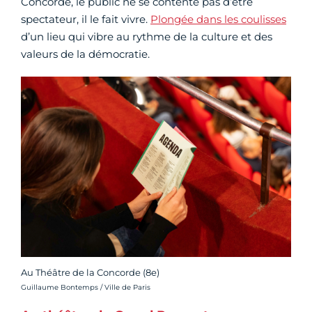
Concorde, le public ne se contente pas d’être
spectateur, il le fait vivre.
Plongée dans les coulisses
d’un lieu qui vibre au rythme de la culture et des
valeurs de la démocratie.
Au Théâtre de la Concorde (8e)
Crédit photo :
Guillaume Bontemps / Ville de Paris