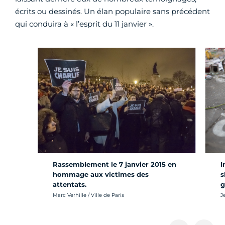
écrits ou dessinés. Un élan populaire sans précédent
qui conduira à « l’esprit du 11 janvier ».
Rassemblement le 7 janvier 2015 en
I
hommage aux victimes des
s
attentats.
g
Crédit photo :
Cr
Marc Verhille / Ville de Paris
J