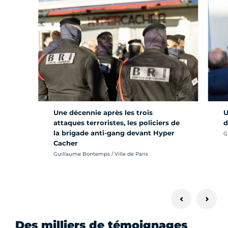
Une décennie après les trois
U
attaques terroristes, les policiers de
d
la brigade anti-gang devant Hyper
Cr
G
Cacher
Crédit photo :
Guillaume Bontemps / Ville de Paris
Des milliers de témoignages