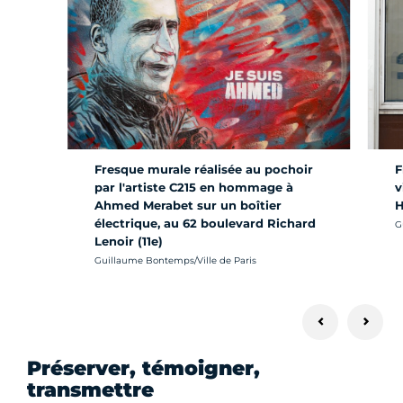
F
Fresque murale réalisée au pochoir
v
par l'artiste C215 en hommage à
H
Ahmed Merabet sur un boîtier
électrique, au 62 boulevard Richard
Cr
G
Lenoir (11e)
Crédit photo :
Guillaume Bontemps/Ville de Paris
Préserver, témoigner,
transmettre