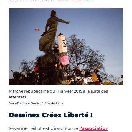
Marche républicaine du 11 janvier 2015 à la suite des
attentats.
Crédit photo :
Jean-Baptiste Gurliat / Ville de Paris
Dessinez Créez Liberté !
Séverine Teillot est directrice de
l’association