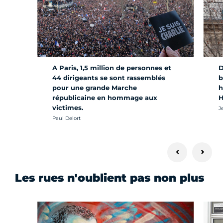
A Paris, 1,5 million de personnes et
D
44 dirigeants se sont rassemblés
b
pour une grande Marche
h
républicaine en hommage aux
H
victimes.
Cr
J
Crédit photo :
Paul Delort
Les rues n'oublient pas non plus