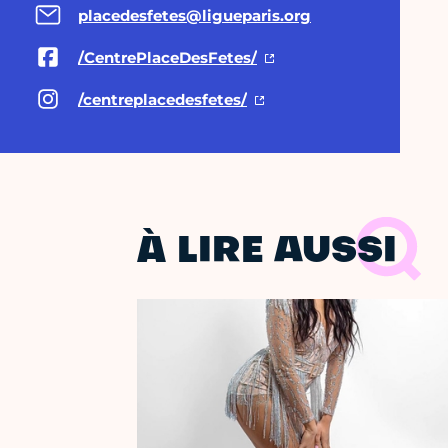
placedesfetes@ligueparis.org
/CentrePlaceDesFetes/
/centreplacedesfetes/
À LIRE AUSSI