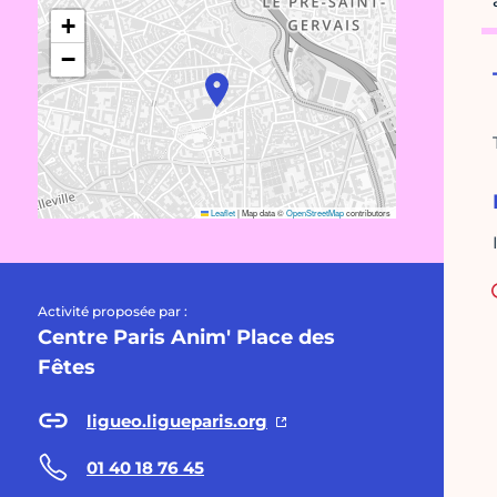
+
−
Leaflet
|
Map data ©
OpenStreetMap
contributors
Activité proposée par :
Centre Paris Anim' Place des
Fêtes
ligueo.ligueparis.org
01 40 18 76 45