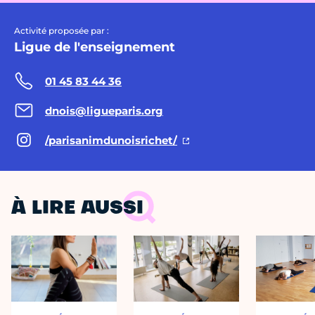
Activité proposée par :
Ligue de l'enseignement
01 45 83 44 36
dnois@ligueparis.org
/parisanimdunoisrichet/
À LIRE AUSSI