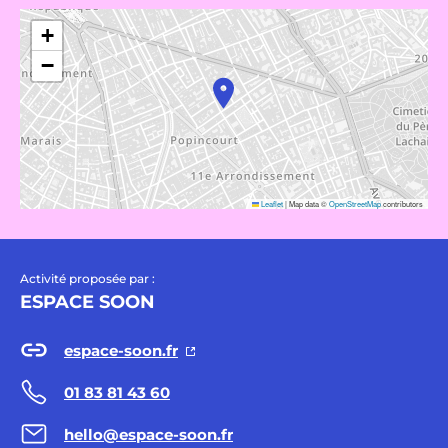
+
−
Leaflet
|
Map data ©
OpenStreetMap
contributors
Activité proposée par :
ESPACE SOON
espace-soon.fr
01 83 81 43 60
hello@espace-soon.fr