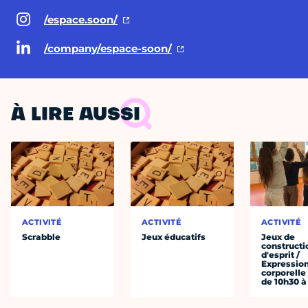
/espace.soon/
/company/espace-soon/
À LIRE AUSSI
ACTIVITÉ
ACTIVITÉ
ACTIVITÉ
Scrabble
Jeux éducatifs
Jeux de
constructi
d'esprit /
Expressio
corporelle
de 10h30 à