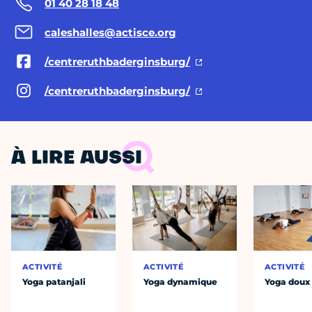
01 40 28 18 48
caleshalles@actisce.org
/centreruthbaderginsburg/
/centreruthbaderginsburg/
À LIRE AUSSI
ACTIVITÉ
ACTIVITÉ
ACTIVITÉ
Yoga patanjali
Yoga dynamique
Yoga doux