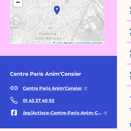
−
Leaflet
|
Map data ©
OpenStreetMap
contributors
Centre Paris Anim'Censier
Centre Paris Anim'Censier
01 43 37 40 92
/pg/Actisce-Centre-Paris-Anim-Censier-182530205117234/posts/