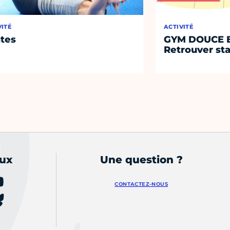
VITÉ
ACTIVITÉ
ates
GYM DOUCE E
Retrouver sta
aux
Une question ?
CONTACTEZ-NOUS