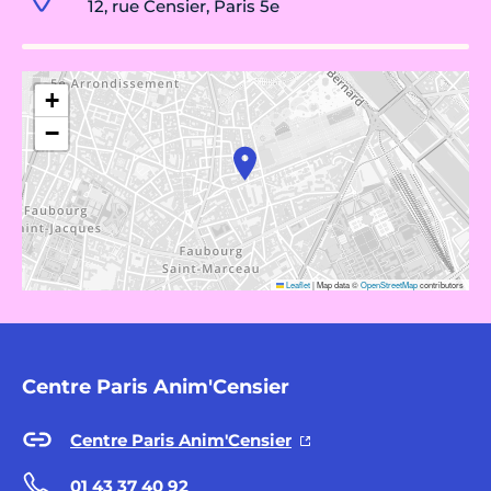
12, rue Censier, Paris 5e
+
−
Leaflet
|
Map data ©
OpenStreetMap
contributors
Centre Paris Anim'Censier
Centre Paris Anim'Censier
01 43 37 40 92