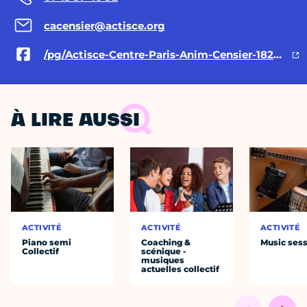
cacensier@actisce.org
/pg/Actisce-Centre-Paris-Anim-Censier-182530205117234/posts/
À LIRE AUSSI
ACTIVITÉ
ACTIVITÉ
ACTIVITÉ
Piano semi
Coaching &
Music ses
Collectif
scénique -
musiques
actuelles collectif