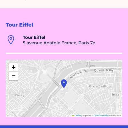
Tour Eiffel
Tour Eiffel
5 avenue Anatole France, Paris 7e
+
−
Leaflet
|
Map data ©
OpenStreetMap
contributors