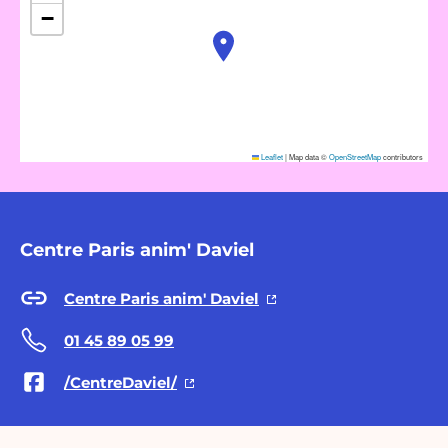
−
Leaflet
|
Map data ©
OpenStreetMap
contributors
Centre Paris anim' Daviel
Centre Paris anim' Daviel
01 45 89 05 99
/CentreDaviel/