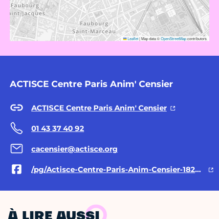
Leaflet
|
Map data ©
OpenStreetMap
contributors
ACTISCE Centre Paris Anim' Censier
ACTISCE Centre Paris Anim' Censier
01 43 37 40 92
cacensier@actisce.org
/pg/Actisce-Centre-Paris-Anim-Censier-182530205117234/posts/
À LIRE AUSSI