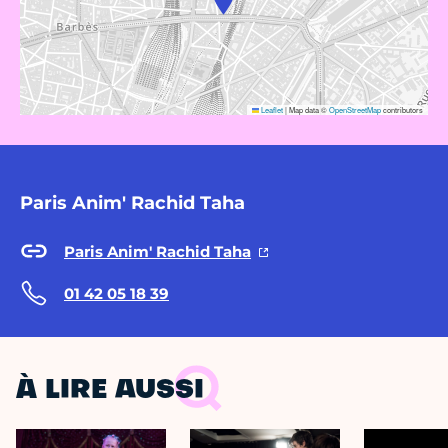
Leaflet
|
Map data ©
OpenStreetMap
contributors
Paris Anim' Rachid Taha
Paris Anim' Rachid Taha
01 42 05 18 39
À LIRE AUSSI