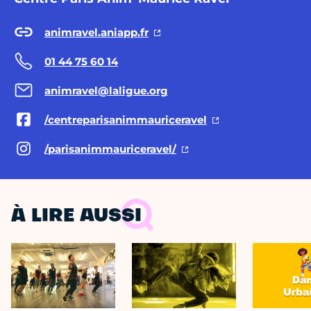
animravel.aniapp.fr
01 44 75 60 14
animravel@laligue.org
/centreparisanimmauriceravel
/parisanimmauriceravel/
À LIRE AUSSI