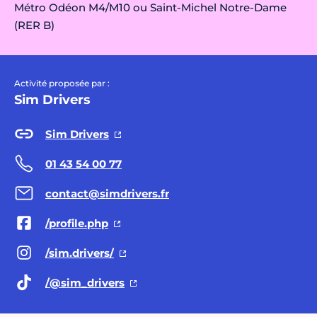
Métro Odéon M4/M10 ou Saint-Michel Notre-Dame
(RER B)
Activité proposée par :
Sim Drivers
Sim Drivers
01 43 54 00 77
contact@simdrivers.fr
/profile.php
/sim.drivers/
/@sim
_drivers