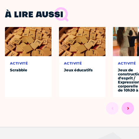
À LIRE AUSSI
ACTIVITÉ
ACTIVITÉ
ACTIVITÉ
Scrabble
Jeux éducatifs
Jeux de
constructi
d'esprit /
Expressio
corporelle
de 10h30 à