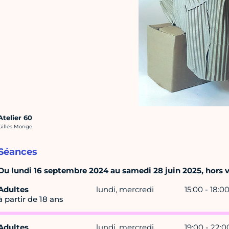
Atelier 60
rédit photo :
Gilles Monge
Séances
Du lundi 16 septembre 2024 au samedi 28 juin 2025, hors va
Adultes
lundi, mercredi
15:00 - 18:0
à partir de 18 ans
Adultes
lundi, mercredi
19:00 - 22:0