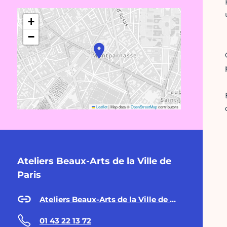
+
−
Leaflet
|
Map data ©
OpenStreetMap
contributors
Ateliers Beaux-Arts de la Ville de
Paris
Ateliers Beaux-Arts de la Ville de Paris
01 43 22 13 72