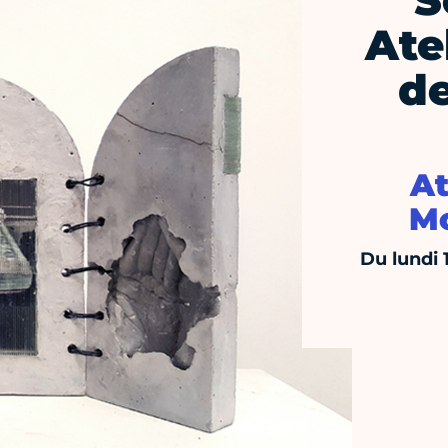
S
Ate
de
At
Mo
Du lundi 