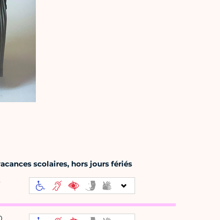
cances scolaires, hors jours fériés
0
0