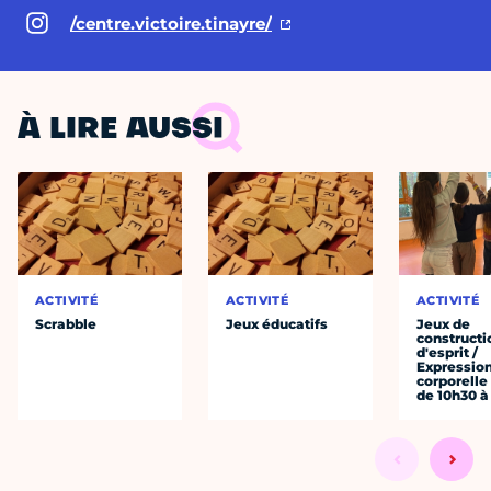
/centre.victoire.tinayre/
À LIRE AUSSI
ACTIVITÉ
ACTIVITÉ
ACTIVITÉ
Scrabble
Jeux éducatifs
Jeux de
constructi
d'esprit /
Expressio
corporelle
de 10h30 à