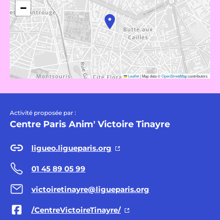
−
Leaflet
|
Map data ©
OpenStreetMap
contributors
Activité proposée par :
Centre Paris Anim' Victoire Tinayre
ligueo.ligueparis.org
01 45 89 05 99
victoiretinayre@ligueparis.org
/CentreVictoireTinayre/