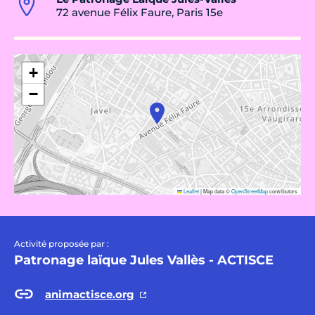
72 avenue Félix Faure, Paris 15e
+
−
Leaflet
|
Map data ©
OpenStreetMap
contributors
Activité proposée par :
Patronage laïque Jules Vallès - ACTISCE
animactisce.org