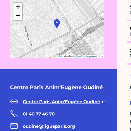
+
−
Leaflet
|
Map data ©
OpenStreetMap
contributors
Centre Paris Anim'Eugène Oudiné
Centre Paris Anim'Eugène Oudiné
01 40 77 46 70
oudine@ligueparis.org