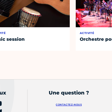
VITÉ
ACTIVITÉ
ic session
Orchestre po
aux
Une question ?
CONTACTEZ-NOUS