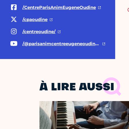
/CentreParisAnimEugeneOudine
/cpaoudine
/centreoudine/
/@parisanimcentreeugeneoudin8636
À LIRE AUSSI