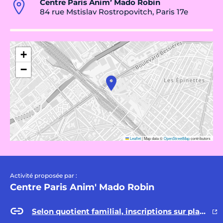
Centre Paris Anim’ Mado Robin
84 rue Mstislav Rostropovitch, Paris 17e
+
−
Leaflet
|
Map data ©
OpenStreetMap
contributors
Activité proposée par :
Centre Paris Anim' Mado Robin
Selon quotient familial, inscriptions sur place uniquement