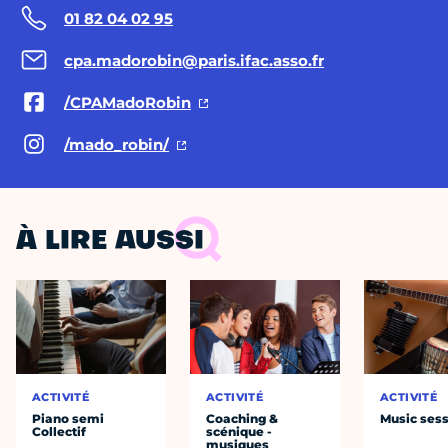
01 82 04 02 95
cpa.madorobin@paris.ifac.asso.fr
/CPAMadoRobin
/mado_robin/
À LIRE AUSSI
ACTIVITÉ
ACTIVITÉ
ACTIVITÉ
Piano semi
Coaching &
Music ses
Collectif
scénique -
musiques