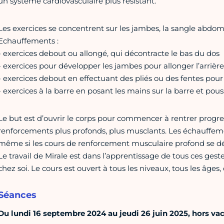
un système cardiovasculaire plus résistant.
Les exercices se concentrent sur les jambes, la sangle abdomin
Echauffements :
- exercices debout ou allongé, qui décontracte le bas du dos
- exercices pour développer les jambes pour allonger l’arrièr
- exercices debout en effectuant des pliés ou des fentes pour 
- exercices à la barre en posant les mains sur la barre et pouss
Le but est d’ouvrir le corps pour commencer à rentrer progr
renforcements plus profonds, plus musclants. Les échauffeme
même si les cours de renforcement musculaire profond se d
Le travail de Mirale est dans l’apprentissage de tous ces gest
chez soi. Le cours est ouvert à tous les niveaux, tous les âges
Séances
Du lundi 16 septembre 2024 au jeudi 26 juin 2025, hors vaca