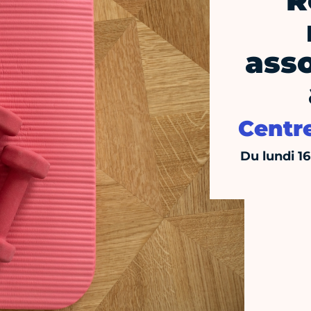
R
ass
Centr
Du lundi 1