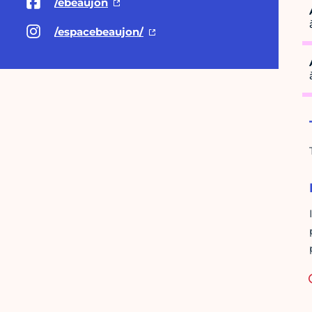
/ebeaujon
/espacebeaujon/