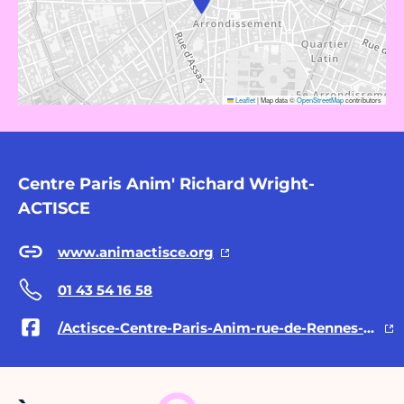
Leaflet
|
Map data ©
OpenStreetMap
contributors
Centre Paris Anim' Richard Wright-
ACTISCE
www.animactisce.org
01 43 54 16 58
/Actisce-Centre-Paris-Anim-rue-de-Rennes-190214624336980/