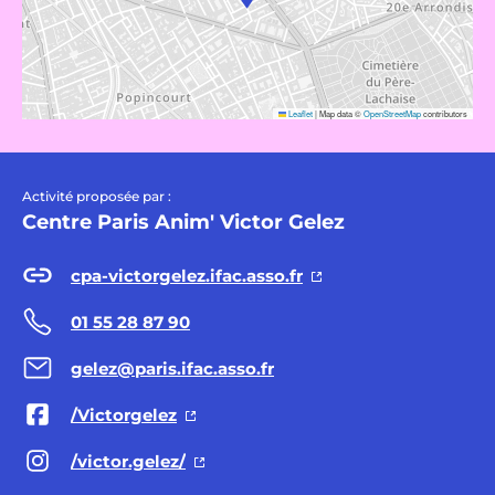
Leaflet
|
Map data ©
OpenStreetMap
contributors
Activité proposée par :
Centre Paris Anim' Victor Gelez
cpa-victorgelez.ifac.asso.fr
01 55 28 87 90
gelez@paris.ifac.asso.fr
/Victorgelez
/victor.gelez/