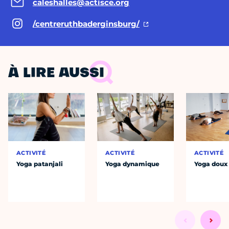
caleshalles@actisce.org
/centreruthbaderginsburg/
À LIRE AUSSI
ACTIVITÉ
ACTIVITÉ
ACTIVITÉ
Yoga patanjali
Yoga dynamique
Yoga doux