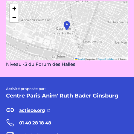
+
−
Leaflet
|
Map data ©
OpenStreetMap
contributors
Niveau -3 du Forum des Halles
Activité proposée par :
Centre Paris Anim' Ruth Bader Ginsburg
actisce.org
01 40 28 18 48