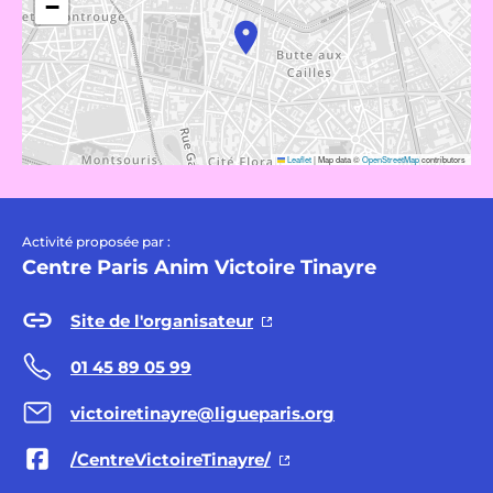
−
Leaflet
|
Map data ©
OpenStreetMap
contributors
Activité proposée par :
Centre Paris Anim Victoire Tinayre
Site de l'organisateur
01 45 89 05 99
victoiretinayre@ligueparis.org
/CentreVictoireTinayre/