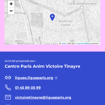
+
−
Leaflet
|
Map data ©
OpenStreetMap
contributors
Activité proposée par :
Centre Paris Anim Victoire Tinayre
ligueo.ligueparis.org
01 45 89 05 99
victoiretinayre@ligueparis.org