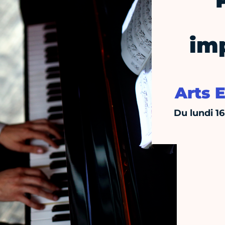
im
Arts 
Du lundi 1