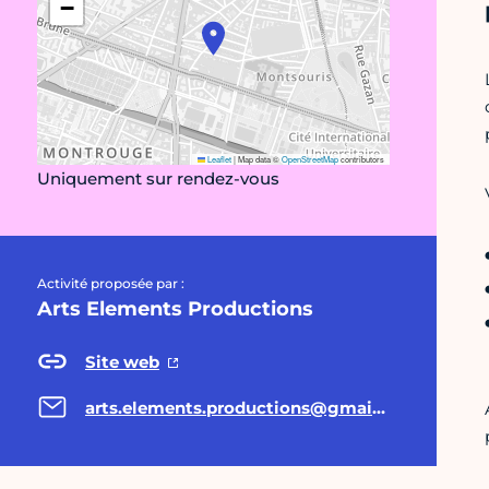
−
Leaflet
|
Map data ©
OpenStreetMap
contributors
Uniquement sur rendez-vous
Activité proposée par :
Arts Elements Productions
Site web
arts.elements.productions@gmail.com