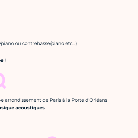
e/piano ou contrebasse/piano etc…)
ée
!
4e arrondissement de Paris à la Porte d’Orléans
sique acoustiques
.