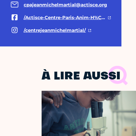
cpajeanmichelmartial@actisce.org
/Actisce-Centre-Paris-Anim-H%C3%A9bert-109619928292447/
/centrejeanmichelmartial/
À LIRE AUSSI