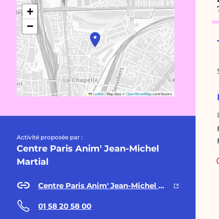
+
−
Leaflet
|
Map data ©
OpenStreetMap
contributors
Activité proposée par :
Centre Paris Anim' Jean-Michel
Martial
Centre Paris Anim' Jean-Michel Martial
01 58 20 58 00