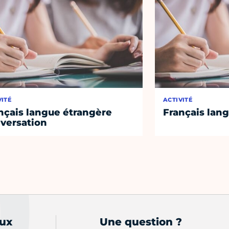
VITÉ
ACTIVITÉ
nçais langue étrangère
Français lan
versation
aux
Une question ?