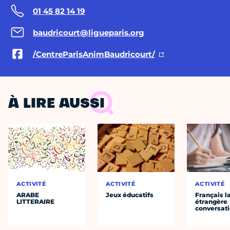
01 45 82 14 19
baudricourt@ligueparis.org
/CentreParisAnimBaudricourt/
À LIRE AUSSI
ACTIVITÉ
ACTIVITÉ
ACTIVITÉ
ARABE
Jeux éducatifs
Français 
LITTERAIRE
étrangère
conversat