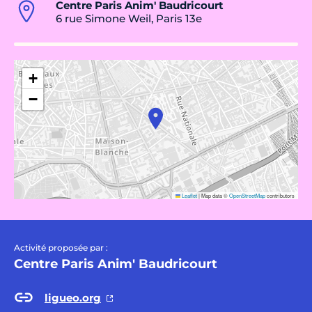
Centre Paris Anim' Baudricourt
6 rue Simone Weil, Paris 13e
+
−
Leaflet
|
Map data ©
OpenStreetMap
contributors
Activité proposée par :
Centre Paris Anim' Baudricourt
ligueo.org