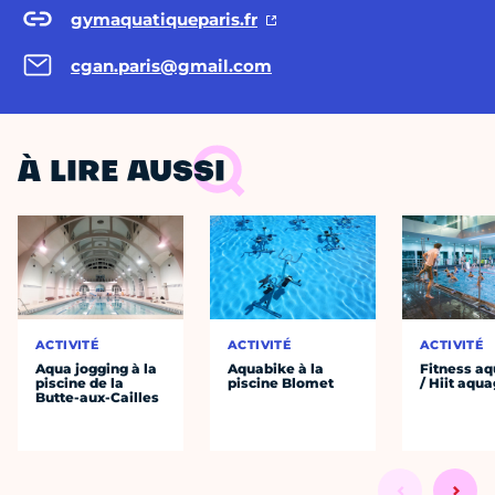
gymaquatiqueparis.fr
cgan.paris@gmail.com
À LIRE AUSSI
ACTIVITÉ
ACTIVITÉ
ACTIVITÉ
Aqua jogging à la
Aquabike à la
Fitness aq
piscine de la
piscine Blomet
/ Hiit aqu
Butte-aux-Cailles