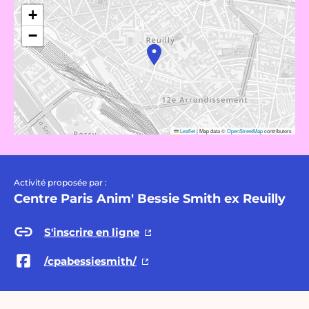
+
−
Leaflet
|
Map data ©
OpenStreetMap
contributors
Activité proposée par :
Centre Paris Anim' Bessie Smith ex Reuilly
S'inscrire en ligne
/cpabessiesmith/