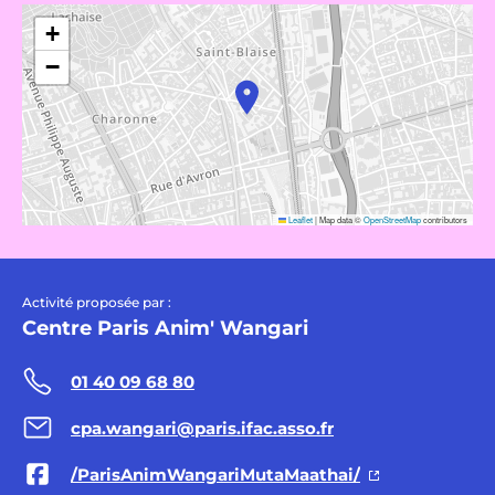
+
−
Leaflet
|
Map data ©
OpenStreetMap
contributors
Activité proposée par :
Centre Paris Anim' Wangari
01 40 09 68 80
cpa.wangari@paris.ifac.asso.fr
/ParisAnimWangariMutaMaathai/