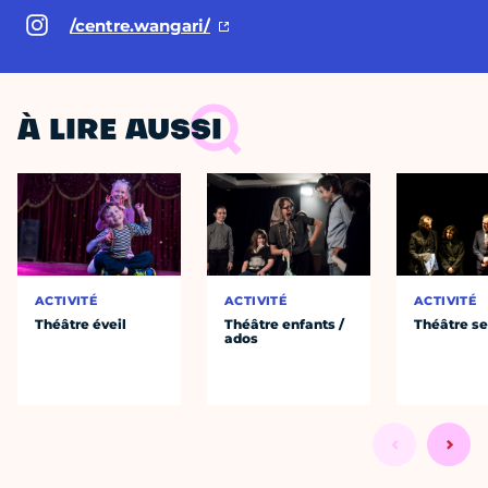
/centre.wangari/
À LIRE AUSSI
ACTIVITÉ
ACTIVITÉ
ACTIVITÉ
Théâtre éveil
Théâtre enfants /
Théâtre se
ados