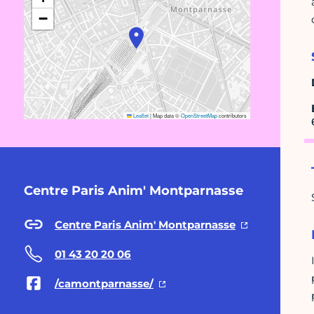
−
Leaflet
|
Map data ©
OpenStreetMap
contributors
Centre Paris Anim' Montparnasse
Centre Paris Anim' Montparnasse
01 43 20 20 06
/camontparnasse/