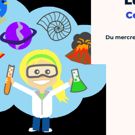
L
C
Du mercre