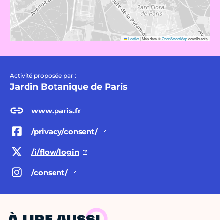
Leaflet
|
Map data ©
OpenStreetMap
contributors
Activité proposée par :
Jardin Botanique de Paris
www.paris.fr
/privacy/consent/
/i/flow/login
/consent/