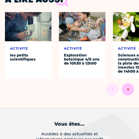
À LIRE AUSSI
ACTIVITÉ
ACTIVITÉ
ACTIVITÉ
les petits
Exploration
Sciences e
scientifiques
botanique 4/6 ans
constructio
de 10h30 à 12h00
la piste de
insectes 1
de 14h00 à
Vous êtes...
Accédez à des actualités et