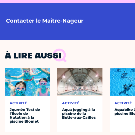
Contacter le Maître-Nageur
À LIRE AUSSI
ACTIVITÉ
ACTIVITÉ
ACTIVITÉ
Journée Test de
Aqua jogging à la
Aquabike à
l'École de
piscine de la
piscine B
Natation à la
Butte-aux-Cailles
piscine Blomet