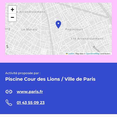
+
−
Leaflet
|
Map data ©
OpenStreetMap
contributors
Activité proposée par :
Piscine Cour des Lions / Ville de Paris
www.paris.fr
01 43 55 09 23