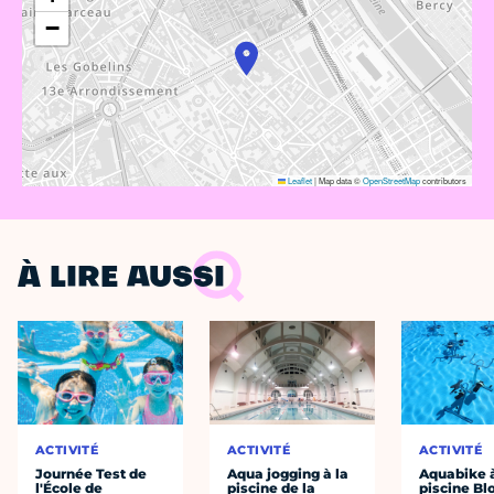
−
Leaflet
|
Map data ©
OpenStreetMap
contributors
À LIRE AUSSI
ACTIVITÉ
ACTIVITÉ
ACTIVITÉ
Journée Test de
Aqua jogging à la
Aquabike à
l'École de
piscine de la
piscine B