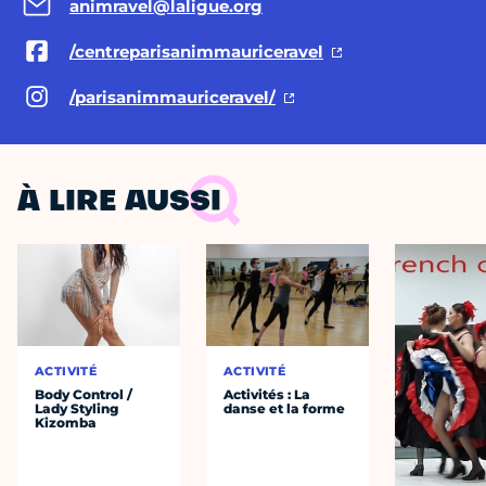
animravel@laligue.org
/centreparisanimmauriceravel
/parisanimmauriceravel/
À LIRE AUSSI
ACTIVITÉ
ACTIVITÉ
Body Control /
Activités : La
Lady Styling
danse et la forme
Kizomba