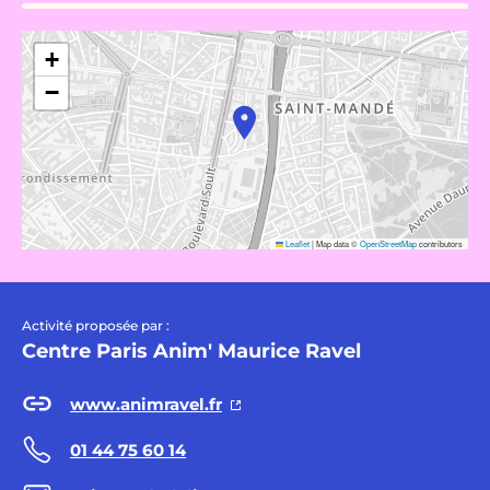
+
−
Leaflet
|
Map data ©
OpenStreetMap
contributors
Activité proposée par :
Centre Paris Anim' Maurice Ravel
www.animravel.fr
01 44 75 60 14