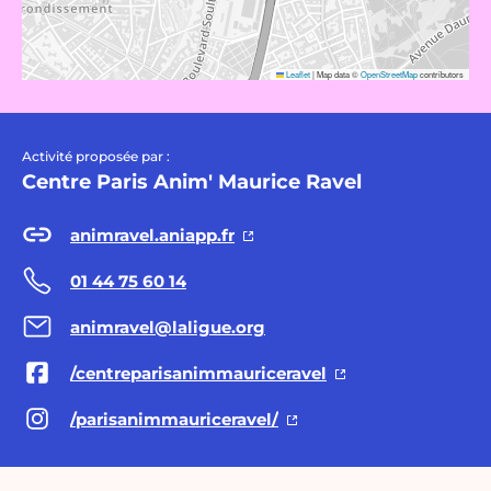
Leaflet
|
Map data ©
OpenStreetMap
contributors
Activité proposée par :
Centre Paris Anim' Maurice Ravel
animravel.aniapp.fr
01 44 75 60 14
animravel@laligue.org
/centreparisanimmauriceravel
/parisanimmauriceravel/